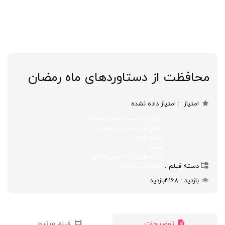
محافظت از دستاوردهای ماه رمضان
امتیاز
امتیاز داده نشده
اخلاق و تربیت عبادی سلوکی
اعمال و برکات ماه رمضان
اینفو گرافی
عکس
قالب های ارائه درس اخلاق
دسته فیلم
موضوعات اخلاقی
بازدید
4168
بازدید
توضیحات
فیلم مرتبط