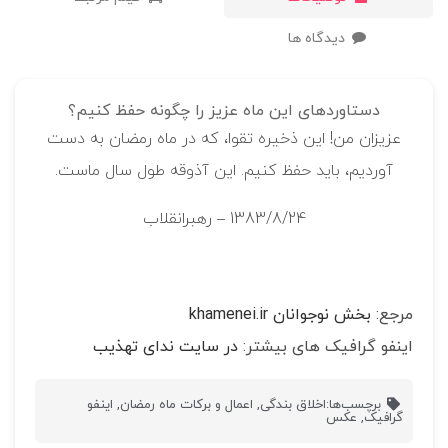
دیدگاه ها
دستاوردهای این ماه عزیز را چگونه حفظ کنیم؟
عزیزان من! این ذخیره‌ تقوا، که در ماه رمضان به دست
آوردیم، باید حفظ کنیم. این آذوقه‌ طول سال ماست.
1383/8/24 – رهبرانقلاب
مرجع:
بخش نوجوانان khamenei.ir
اینفو گرافیک های بیشتر:
در سایت ندای تهذیب
برچسب‌ها:
اخلاق بندگی
,
اعمال و برکات ماه رمضان
,
اینفو
گرافیک
,
عکس