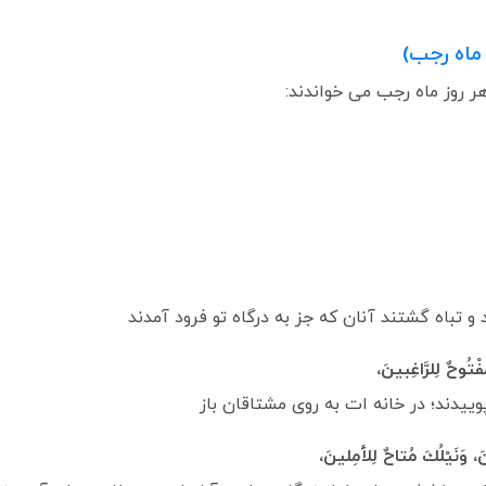
ماه رجب)
ر روز ماه رجب می ‏خواندند:
 و تباه گشتند آنان كه جز به درگاه تو فرود آمدند
فْتُوحٌ لِلرَّاغِبينَ،
يدند؛ در خانه‏ ات به‏ روى مشتاقان باز
َ، وَنَيْلُكَ مُتاحٌ لِلأمِلينَ،