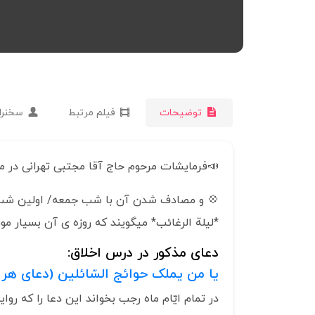
توضیحات
فیلم مرتبط
سخنرا
📣فرمایشات مرحوم حاج آقا مجتبی تهرانی در م
💠 و مصادف شدن آن با شب جمعه/ اولین شب 
*لیلة الرغائب* میگویند که روزه ی آن بسیار مور
دعای مذکور در درس اخلاق:
یا من یملک حوائج السّائلین (دعای هر 
در تمام ‏ايّام‏ ماه ‏رجب بخواند اين دعا را كه 