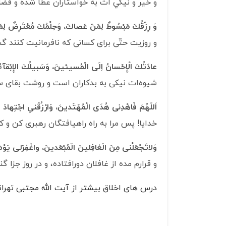
و خير و نيكي ات‏ به خواستاران عطا شده و فض
وَ رِزْقُكَ مَبْسُوطٌ لِمَنْ عَصاكَ، وَحِلْمُكَ مُعْتَرِضٌ لِ
و روزيت حتّى براى كسانى كه نافرمانيت كنند 
عادَتُكَ‏ الْإِحْسانُ اِلَى الْمُسيئينَ، وَسَبيلُكَ الإِبْقآءُ
شيوه‌ات نيكى به بدكاران است و روشت بقای 
اَللّهُمَ‏ فَاهْدِنى‏ هُدَى الْمُهْتَدينَ، وَارْزُقْنىِ اجْتِهادَ 
خدايا! پس مرا به راه راه‏يافتگان رهبرى كن و 
وَلاتَجْعَلْنى‏ مِنَ‏ الْغافِلينَ الْمُبْعَدينَ، واغْفِرْلى‏ يَوْمَ
و قرارم مده از غافلان دورافتاده، و در روز جزا گ
درس های اخلاق بیشتر از آیت الله مجتبی تهران