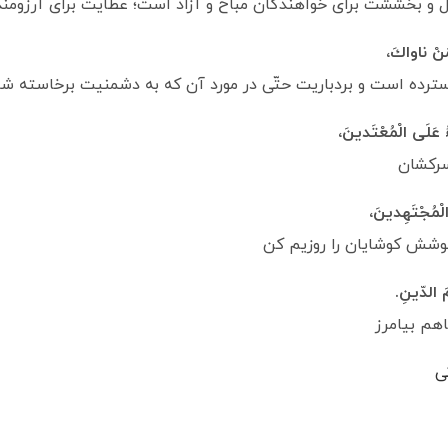
ل و بخششت براى خواهندگان مباح و آزاد است؛ عطايت براى آرزومند
مَنْ ناواكَ،
گسترده است و بردباريت حتّى در مورد آن كه به دشمنيت‏ برخاسته 
 عَلَى الْمُعْتَدينَ،
سرکشان
الْمُجْتَهِدينَ،
كوشش كوشايان را روزيم كن‏
‏ الدّينِ‏.
ناهم بيامرز
ی