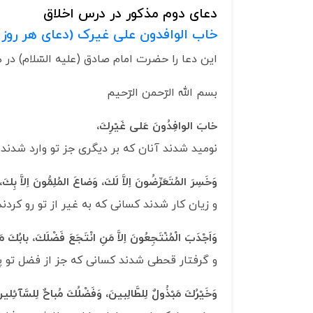
دعای دوم مذکور در درس اخلاق
خاب الوافدون علی غیرک (دعای هر روز 
اين دعا را حضرت امام صادق ‏(عليه السّلام) در ه
بسم الله الرّحمن الرّحیم
خابَ الوافِدُونَ عَلى‏ غَيْرِكَ،
نوميد شدند آنان كه بر ديگرى‏ جز تو وارد شدند
وَخَسِرَ المُتَعَرِّضُونَ اِلاَّ لَكَ، وَضاعَ المُلِمُّونَ اِلاَّ بِكَ،
و زيان كار شدند كسانى كه به غير از تو رو كردند
وَاَجْدَبَ‏ الْمُنْتَجِعُونَ اِلاَّ مَنِ انْتَجَعَ فَضْلَكَ، بابُكَ مَ
و گرفتار قحطى شدند كسانى كه جز از فضل تو پوي
وَخَيْرُكَ‏ مَبْذُولٌ لِلطَّالِبينَ، وَفَضْلُكَ مُباحٌ لِلسَّآئِلين