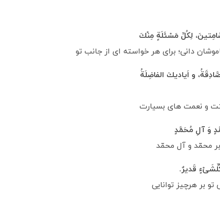
ِتينَ، لِكُلِّ مَسْئَلَةٍ مِنْكَ‏
وشان دانى؛ براى هر خواسته‏ اى از جانب تو
َّادِقَةُ، و اَياديكَ الفاضِلَةُ
ستت و نعمت هاى بسيارت
َدٍ وَ آلِ مُحَمَّدٍ
 محمّد و آل محمّد
لِّشَىْ‏ءٍ قَديرٌ.
 تو بر هرچيز توانايى