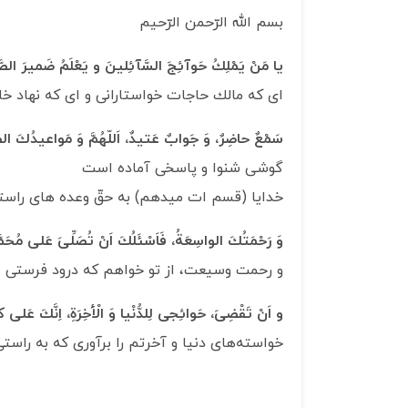
بسم الله الرّحمن الرّحیم
يا مَنْ يَمْلِكُ حَوآئِجَ السَّآئِلينَ و يَعْلَمُ ضَميرَ الصَّام
اى كه مالك حاجات خواستارانى و اى كه نهاد خام
سَمْعٌ حاضِرٌ، وَ جَوابٌ‏ عَتيدٌ، اَللّهُمَّ وَ مَواعيدُكَ الص
گوشى شنوا و پاسخى آماده است
‏خدايا (قسم ات میدهم) به حقّ وعده‏ هاى را
وَ رَحْمَتُكَ‏ الواسِعَةُ، فَاَسْئَلُكَ اَنْ تُصَلِّىَ عَلى‏ مُحَمّ
و رحمت وسيعت، از تو خواهم كه درود فرستى بر
و اَنْ تَقْضِىَ‏، حَوائِجى‏ لِلدُّنْيا وَ الْأخِرَةِ، اِنَّكَ عَلى‏ كُ
خواسته‌های دنيا و آخرتم را برآورى كه به راستى