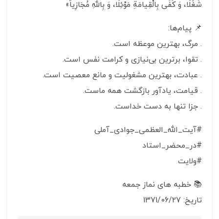
شُغُلًا، وَ كَفَى بِالْقِیامَةِ مَوْئِلًا، وَ بِاللَّهِ مُجَازِیاً»
📌 پیام‌ها:
. مرگ، بهترین موعظه است.
. تقوا، برترین بی‌نیازی و کرامت نفس است.
. عبادت، بهترین مشغولیت و مانع معصیت است.
. قیامت، یادآور بازگشت همه ماست.
. جزا تنها به دست خداست.
#آیت_الله_العظمی_جوادی_آملی
#در_محضر_استاد
#ولایت
📚 خطبه های نماز جمعه
تاریخ: 1371/06/27