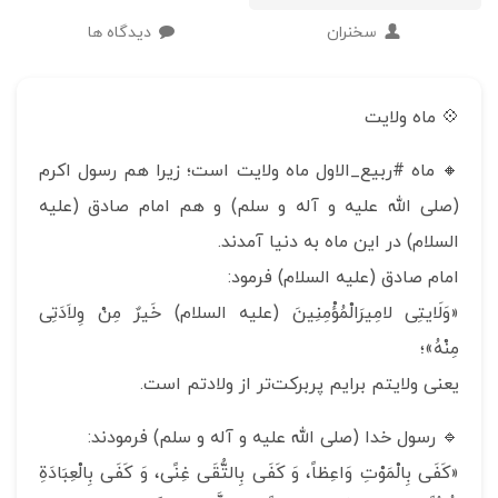
سخنران
دیدگاه ها
💠 ماه ولایت
🔸 ماه #ربیع_الاول ماه ولایت است؛ زیرا هم رسول اكرم
(صلی الله علیه و آله و سلم) و هم امام صادق (علیه
السلام) در این ماه به دنیا آمدند.
امام صادق (علیه السلام) فرمود:
«وَلَایتِی لامِیرَالْمُؤْمِنِینَ (علیه السلام) خَیرٌ مِنْ وِلاَدَتِی
مِنْهُ»؛
یعنی ولایتم برایم پربركت‌تر از ولادتم است.
🔹 رسول خدا (صلی الله علیه و آله و سلم) فرمودند:
«كَفَى‏ بِالْمَوْتِ‏ وَاعِظاً، وَ كَفَى‏ بِالتُّقَى‏ غِنًى، وَ كَفَى بِالْعِبَادَةِ