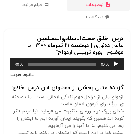
توضیحات
فیلم مرتبط
دیدگاه ها
درس اخلاق حجت‌الاسلام‌والمسلمین
عالم‌زاده‌نوری | دوشنبه ۲۱ تیرماه ۱۴۰۰ | با
موضوع “بهره تربیتی ازدواج”
پخش‌کننده
00:00
00:00
صوت
دانلود صوت
گزیده متنی بخشی از محتوای این درس اخلاق:
ازدواج یکی از مراحل مهم زندگی ایمانی است . یک صحنه
ی بزرگ برای آزمون ایمان ماست.
خدای بزرگ در سوره ی عنکبوت می فرماید: آیا مردم فکر
کرده اند همین که بگویند ایمان آورده ایم ما ایشان را
رها می کنیم. نه ما آنها را می آزماییم.
سنت خدا بر این است که امتحان می کند. باید تست