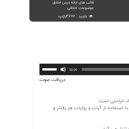
قالب های ارائه درس اخلاق
موضوعات اخلاقی
بازدید
4772
بازدید
برای
00:00
افزایش
دریافت صوت
یا
کاهش
صدا
 ناراحتی است.
از
استفاده از آیات و روایات هر رفتار و
کلیدهای
بالا
و
تنزل می کند.
پایین