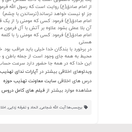
از امام صادق(ع) روایت است که رسول الله فرمود
جز او نیست خواهد ترساند.(ترساندن با چشم)
امام صادق(ع) فرمود: کسی که مومنی را از یک ق
آن بلا عملی بشود علاوه بر آتش با آل فرعون 
امام صادق(ع) فرمود: کسی که مومنی را با کلمه
هستی.
در برخورد با بندگان خدا خیلی باید مراقب بود.
محیط به همه جای وجود است از جمله باطن و ظ
این خدا که در همه جا حضور دارد سرعت حساب 
ویدئوهای اخلاقی بیشتر در
آپارات ندای تهذیب
درس های اخلاقی
سایت معاونت تهذیب حوزه
مشاهده موارد بیشتر از
فیلم های کامل دروس ا
برچسب‌ها:
آیت الله شجاعی
,
اتحاد و تفرقه زدایی
,
اخل