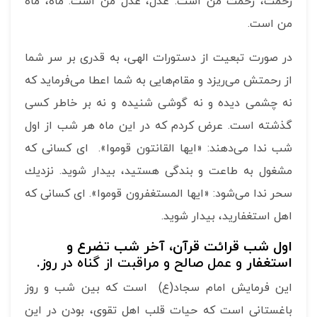
رحمت، رحمت من است. عدل، عدل من است. ماه، ماه
من است.
در صورت تبعیت از دستورات الهی، به قدری بر سر شما
از رحمتش می‌ریزد و مقام‌هایی به شما اعطا می‌فرماید كه
نه چشمی دیده و نه گوشی شنیده و نه بر خاطر کسی
گذشته است. عرض كردم که در این ماه هر شب از اول
شب ندا می‌دهند: «ایها القانتون قوموا». ای کسانی که
مشغول به طاعت و بندگی هستید، بیدار شوید. نزدیك
سحر ندا می‌شود: «ایها المستغفرون قوموا». ای کسانی که
اهل استغفارید، بیدار شوید.
اول شب قرائت قرآن، آخر شب تضرع و
استغفار
و عمل صالح و مراقبت از گناه در روز
.
این فرمایش امام سجاد(ع) است كه بین شب و روز
باغستانی است كه حیات قلب اهل تقوی، بودن در این