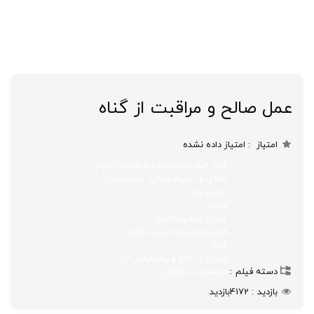
عمل صالح و مراقبت از گناه
امتیاز
امتیاز داده نشده
آیت الله عبدالکریم حق‌شناس تهرانی
اخلاق و تربیت خلقی، شخصیتی
بخش اول
صوت
علما و اساتید اخلاق
قالب های ارائه درس اخلاق
گناه
مبارزه با گناه و راهکارهای آن
دسته فیلم
موضوعات اخلاقی
بازدید
4172
بازدید