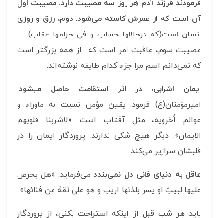
فرمودند فرزند آدم هر روز سه مصیبت دارد. مصیبت اول
آن است كه از عمرش كاسته می‌شود
.
دوم، رزق و روزی
انسان است
(که درحلالها حساب و فی حرامها عقاب).
.
مصیبت سوم، عاقبت امر است که
از همه بزرگتر است
كه نمی‌دانم اسم مرا جزء كدام طایفه نوشته‌اند.
ایمان اشرابی، در اثر استقامت
حاصل می­شود.
امیرمؤمنان(ع) فرمود: یقین مؤمن نسبت به ماوراء و
عوالم اُخرویه، مثل آفتاب است. «لاشربنا قلوبهم
الایمان». دیگر هیچ شكی ندارند. پروردگار ایمان را در
قلبشان سرازیر می‌كند.
عاقل به دنیای فانی دل نمی‌بندد
می‌فرماید: «هل یحرص
علیها لبیبٌ او یسر بلذتها اریب و هو علی ثقة من فنائها».
باید هر شب قبل از اینكه استراحت بكنی، از پروردگار