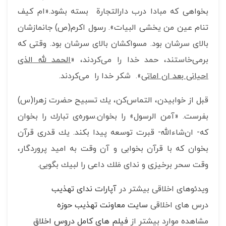
بخواهی كه مبادا درب دارالتجارة بسته بشود.«ام كیف
تنام عین من یخشی البیات». رسول اكرم(ص) جا‌نمازشان
بالای سرشان بود. مسواكشان بالای سرشان بود. وقتی كه
برمی‌خاستند، حمد خدا را می‌كردند، «
الحمد لله الذی
احیانی بعد ان اماتی
». شكر خدا را می‌كردند.
قبل از خوابیدن، التماس‌كن، یك تسبیح حضرت زهرا(س)
بفرست. «آمن الرسول» را بخوان.سوره‌ی تبارك را بخوان
كه- ان‌شاء‌الله- قبرت توسعه پیدا بكند. یك قدری قرآن
بخوان كه با قرآن بخوابی و آن وقت به امید پروردگار،
وقت سحر برخیزی و ندای مَلك داعی را لبیك بگویی.
ویدئوهای اخلاقی بیشتر در
آپارات ندای تهذیب
درس های اخلاقی
سایت معاونت تهذیب حوزه
مشاهده موارد بیشتر از
فیلم های کامل دروس اخلاق