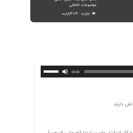
موضوعات اخلاقی
بازدید
4019
بازدید
برای
00:00
افزایش
یا
کاهش
صدا
اش دارند.
از
کلیدهای
بالا
و
کار اندازند، وای بر اینها (اصحاب السعیر)
پایین