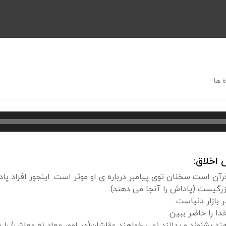
 ها
اخلاق:
رآن است سخنان توی پیامبر درباره ی او موثر است. اینجور افراد پاد
بزرگیست (پاداش را آنجا می دهند).
بازار دنیاست.
ا را حاضر ببین.
 بشنوند و بدانند نمی خواهند عقلشان(در امور معاد نه معاش) را به 