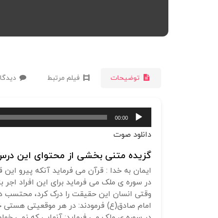
توضیحات
فیلم مرتبط
دیدگاه
پخش‌کننده
00:00
صوت
دانلود صوت
گزیده متنی بخشی از محتوای این درس 
ایمان به خدا : قرآن می فرماید آنکه پیرو این ق
در سوره ی ملک می فرماید برای این افراد اجر 
وقتی انسان این حقیقت را درک کرد، محتسب در 
امام صادق(ع) فرمودند: در هر موقعیتی هستی خد
در سوره ی ملک می فرماید: آنهایی که نمی خواهند