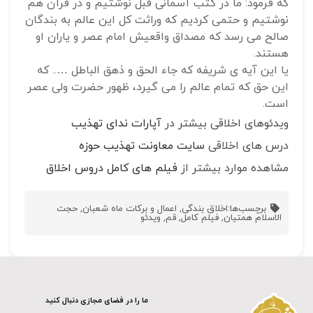
که فرمود: ما در کتب آسمانی قبل نوشتیم و در قرآن هم
نوشتیم و حتمی کردیم که وراثت کل این عالم به بندگان
صالح می رسد که مصداق واقعیش امام عصر و یاران او
هستند.
یا این آیه ی شریفه که جاء الحق و ذهق الباطل ….. که
این حق که تمام عالم را می گیرد، ظهور حضرت ولی عصر
است.
ویدئوهای اخلاقی بیشتر در
آپارات ندای تهذیب
درس های اخلاقی
سایت معاونت تهذیب حوزه
مشاهده موارد بیشتر از
فیلم های کامل دروس اخلاق
برچسب‌ها:
اخلاق بندگی
,
اعمال و برکات ماه شعبان
,
حجت
الاسلام همتیان
,
فیلم کامل
,
قم
,
ویدئو
ما را در فضای مجازی دنبال کنید