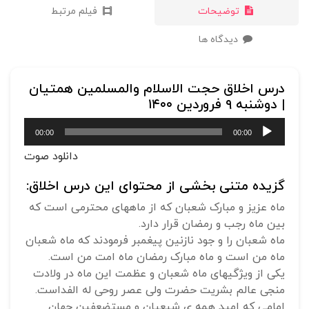
توضیحات
فیلم مرتبط
دیدگاه ها
درس اخلاق حجت الاسلام والمسلمین همتیان
| دوشنبه ۹ فروردین ۱۴۰۰
پخش‌کننده
00:00
00:00
صوت
دانلود صوت
گزیده متنی بخشی از محتوای این درس اخلاق:
ماه عزیز و مبارک شعبان که از ماههای محترمی است که
بین ماه رجب و رمضان قرار دارد.
ماه شعبان را و جود نازنین پیغمبر فرمودند که ماه شعبان
ماه من است و ماه مبارک رمضان ماه امت من است.
یکی از ویژگیهای ماه شعبان و عظمت این ماه در ولادت
منجی عالم بشریت حضرت ولی عصر روحی له الفداست.
امامی که امید همه ی شیعیان و مستضعفین جهان