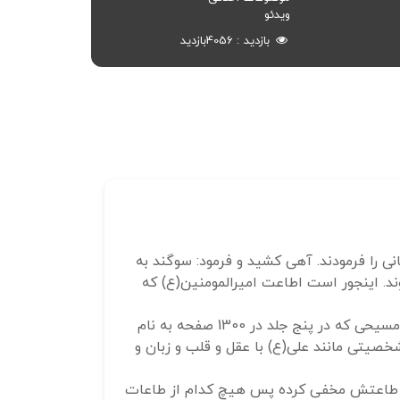
ویدئو
بازدید
4056
بازدید
انی را فرمودند. آهی کشید و فرمود: سوگند به
د. اینجور است اطاعت امیرالمومنین(ع) که
چه شخصیتی است او؟ اکتفا کنیم به سخن کسی که مسلمان نبود و از دانشمندان مسیحی بود . سخن جرج جرداق مسیحی که در پنج جلد در 1300 صفحه به نام
صیتی مانند علی(ع) با عقل و قلب و زبان و
 در طاعتش مخفی کرده پس هیچ کدام از طاعات