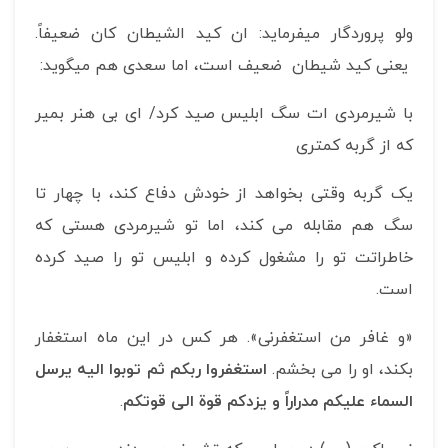
ولو پروردگار می­فرماید: ان کید الشیطان کان ضعیفاً.
یعنی کید شیطان ضعیف است، اما سعدی هم می­گوید:
با شیرمردی ات سگ ابلیس صید کرد/ ای بی هنر بمیر
که از گربه کمتری
یک گربه وقتی بخواهد از خودش دفاع کند، با چهار تا
سگ هم مقابله می کند، اما تو شیرمردی هستی که
خاطراتت تو را مشغول کرده و ابلیس تو را صید کرده
است.
«و غافر من استغفرنی». هر کس در این ماه استغفار
بکند، او را می بخشم.
استغفروا ربکم ثم توبوا الیه یرسل
السماء علیکم مدراراً و یزدکم قوة الی قوتکم
.