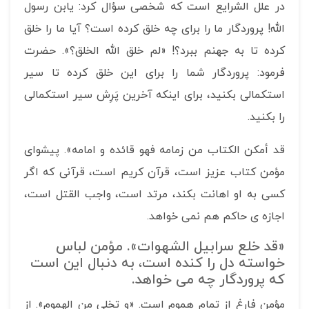
در علل الشرایع است که شخصی سؤال کرد: یابن رسول
الله! پروردگار ما را برای چه خلق کرده است؟ آیا ما را خلق
کرده تا به جهنم ببرد؟! «لم خلق الله الخلق؟». حضرت
فرمود: پروردگار شما را برای این خلق کرده تا سیر
استکمالی بکنید، برای اینکه آخرین پَرِش سیر استکمالی
را بکنید.
قد أمکن الکتاب من زمامه فهو قائده و امامه». پیشوای
مؤمن کتاب عزیز است، قرآن کریم است، قرآنی که اگر
کسی به او اهانت بکند، مرتد است، واجب القتل است،
اجازه ی حاکم هم نمی خواهد.
«قد خلع سرابیل الشهوات». مؤمن لباس
خواسته دل را کنده است، به دنبال این است
که پروردگار چه می خواهد.
مؤمن فارغ از تمام هموم است. «و تخلی من الهموم». از