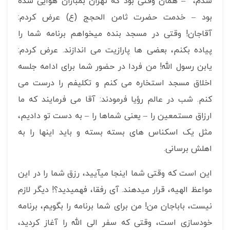
شدم، – همان وقتی بود که تهران بمباران هوایی شده
بود – خدمت حضرت ثامن الحجج (ع) عرض کردم:
آقاجان! وقتی در مسجد بنده می­خواهم برنامه شما را
پیاده بکنم، بعضی ها پارازیت می اندازند. عرض کردم:
یابن رسول الله! من فردا در حضور شما برای ادامه جلسه
اخلاق مسجد استخاره می کنم و تکلیفم را درست می
کنم. شب در عالم رؤیا فرمودند: آقا می فرمایند که ما
ارزاق مستمعین را – یعنی شماها را – به دست تو دادیم،
مثل یک اسکناس های بسته بسته و باید اینها را به
اهلش برسانی.
این است که وقتی شما اینجا می­آیید، رزق شما را در این
مواعظ الهیه، قرار می­دهند. آی رفقا، فهمیدید؟! دیگر لازم
نیست، باباجان من! من برای شما برنامه را بگویم، برنامه
خودسازی است، وقتی که سفر الی الله را آغاز کردید،