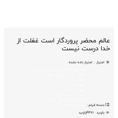
عالم محضر پروردگار است غفلت از
خدا درست نیست
امتیاز
امتیاز داده نشده
آیت الله عبدالکریم حق‌شناس تهرانی
اخلاق و تربیت عبادی سلوکی
ارزش و آثار نماز و ذکر خدا
بخش اول
صوت
علما و اساتید اخلاق
قالب های ارائه درس اخلاق
دسته فیلم
موضوعات اخلاقی
بازدید
4461
بازدید