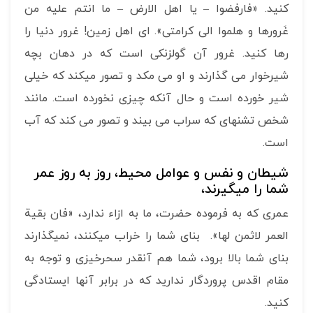
کنید. «فارفضوا – یا اهل الارض – ما انتم علیه من
غَرورها و هلموا الی کرامتی». ای اهل زمین! غرور دنیا را
رها کنید. غرور آن گول­زنکی است که در دهان بچه
شیرخوار می گذارند و او می مکد و تصور می­کند که خیلی
شیر خورده است و حال آنکه چیزی نخورده است. مانند
شخص تشنه­ای که سراب می بیند و تصور می کند که آب
است.
شیطان و نفس و عوامل محیط، روز به روز عمر
شما را می­گیرند،
عمری که به فرموده حضرت، ما به ازاء ندارد، «فان بقیة
العمر لاثمن لها». بنای شما را خراب می­کنند، نمی­گذارند
بنای شما بالا برود، شما هم آنقدر سحرخیزی و توجه به
مقام اقدس پروردگار ندارید که در برابر آنها ایستادگی
کنید.