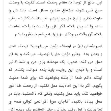
این مانع از توجه به مقام وحدت است. کثرت با وحدت
جمع نمی شود، اجتماع ضدین محال است. باید دل را
خلوت بکنی. ز لوح دل چو زدودم غبار ظلمت کثرت، یعنی
مقام رفت، پول رفت، فکر بازی رفت، دنیا رفت، تعلقات
رفت، آن وقت پروردگار عزیز را به چشم خویش بدیدم.
امیرمؤمنان (ع) در اوصاف مؤمن می فرماید: «یصف الحق
و یعمل به». یعنی مؤمن حق را توصیف می کند و به آن
عمل می کند. همین یک موعظه برای من و شما کافی
است و با دیدن این روایت باید بنده خجالت بکشم. نه
اینکه دائم شما از بنده بخواهید که برای شما حدیث
بگویم. اگر به این احادیث عمل نکنید، از رحمت خدا دور
خواهید شد، باید عمل بکنید، وقتی که دانستید، باید در
عمل پیاده بکنید، آقاجان من! اگر نمی توانی همه ی
نمازهایت را اول وقت بخوانی، حتی المقدور یک وعده اش