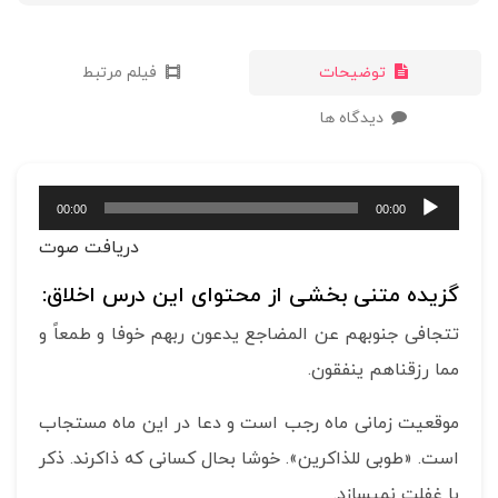
توضیحات
فیلم مرتبط
دیدگاه ها
پخش‌کننده
00:00
00:00
صوت
دریافت صوت
گزیده متنی بخشی از محتوای این درس اخلاق:
تتجافی جنوبهم عن المضاجع یدعون ربهم خوفا و طمعاً و
مما رزقناهم ینفقون.
موقعیت زمانی ماه رجب است و دعا در این ماه مستجاب
است. «طوبی للذاکرین». خوشا بحال کسانی که ذاکرند. ذکر
با غفلت نمی­سازد.