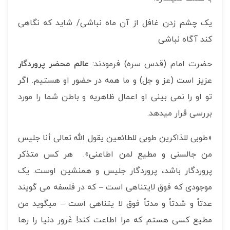
یک چشم زدن غافل از آن ماه نباشی/ شاید که نگاهی
کند آگاه نباشی
حضرت امام (قدس سره) فرمودند:
عالم محضر پروردگار
عزیز است (عز و جل) و ما همه در حضور او هستیم. اگر
تو او را نمی بینی او اعمال ظاهریه و باطن شما را مورد
بررسی قرار می­دهد.
«طوبی للذاکرین طوبی للطائعین یقول الله تعالی أنا جلیس
من جالسنی و مطیع لمن اطاعنی». هر کس متذکر
پروردگار باشد، پروردگار جلیس و همنشین اوست. یک
موجودی که فوق لایتناهی است – که در فلسفه می گویند
عدتاً و شدتاً و مدتاً فوق لا یتناهی است – می­گوید من
مطیع کسی هستم که مرا اطاعت کند! غَرور دنیا را رها