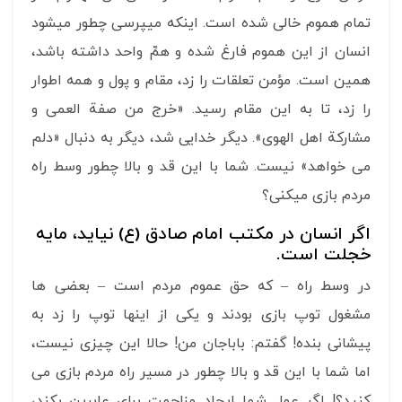
تمام هموم خالی شده است. اینکه می­پرسی چطور می­شود
انسان از این هموم فارغ شده و همِّ واحد داشته باشد،
همین است. مؤمن تعلقات را زد، مقام و پول و همه اطوار
را زد، تا به این مقام رسید. «خرج من صفة العمی و
مشارکة اهل الهوی». دیگر خدایی شد، دیگر به دنبال «دلم
می خواهد» نیست. شما با این قد و بالا چطور وسط راه
مردم بازی می­کنی؟
اگر انسان در مکتب امام صادق (ع) نیاید، مایه
خجلت است.
در وسط راه – که حق عموم مردم است – بعضی ها
مشغول توپ بازی بودند و یکی از اینها توپ را زد به
پیشانی بنده! گفتم: باباجان من! حالا این چیزی نیست،
اما شما با این قد و بالا چطور در مسیر راه مردم بازی می
کنید؟! اگر عمل شما ایجاد مزاحمت برای عابرین بکند،