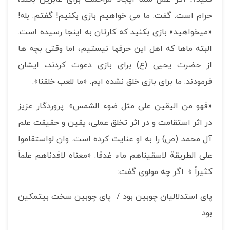
حرام است. گفت: ما می خواهیم بازی بکنیم! گفتم: بله!
«می­خواهید» بازی بکنید که کارتان به اینجا رسیده است.
البته ماها که اهل این حرفها نیستیم، اما وقتی بچه ها
از حضرت یحیی (ع) برای بازی دعوت کردند، ایشان
فرمودند: ما برای بازی خلق نشده ایم. «ما للعب خلقنا».
«فهو من الیقین علی مثل ضوء الشمس». پروردگار عزیز
در اثر استقامت و در اثر تخلق عملی، یقین و حقیقت علم
آل محمد (ص) را به او عنایت کرده است. وان لواستقاموا
علی الطریقة لاسقیناهم ماء غدقا. «معناه لافدناهم علماً
کثیراً ». اگر چه مولوی گفت:
پای استدلالیان چوبین بود / پای چوبین سخت بی­تمکین
بود