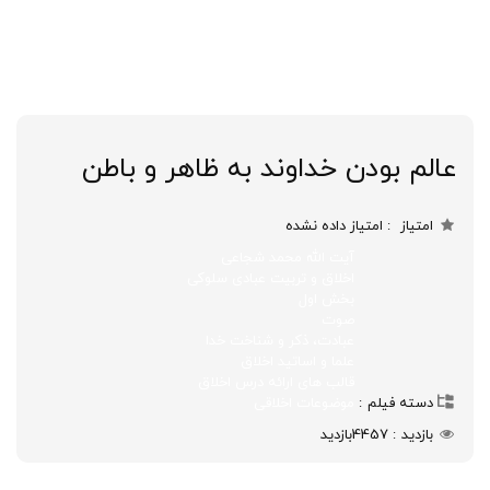
عالم بودن خداوند به ظاهر و باطن
امتیاز
امتیاز داده نشده
آیت الله محمد شجاعی
اخلاق و تربیت عبادی سلوکی
بخش اول
صوت
عبادت، ذکر و شناخت خدا
علما و اساتید اخلاق
قالب های ارائه درس اخلاق
دسته فیلم
موضوعات اخلاقی
بازدید
4457
بازدید