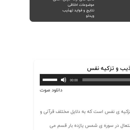
موضوعات اخلاقی
نتایج و فواید تهذیب
ویدئو
بازدید
4221
بازدید
برای
00:00
افزایش
دانلود صوت
یا
کاهش
صدا
زکیه ی نفس است که به دلایل مختلف قرآنی و
از
کلیدهای
 متعال در سوره ی شمس یازده بار قسم می
بالا