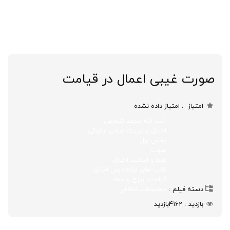
صورت غیبی اعمال در قیامت
امتیاز
امتیاز داده نشده
آیت الله محمد شجاعی
اخلاق و تربیت عبادی سلوکی
بخش اول
صوت
علما و اساتید اخلاق
قالب های ارائه درس اخلاق
قیامت، برزخ و معاد
دسته فیلم
موضوعات اخلاقی
بازدید
4162
بازدید