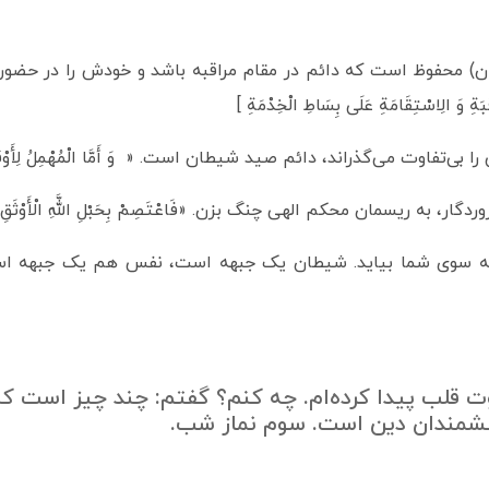
وظ است که دائم در مقام مراقبه باشد و خودش را در حضور و محضر پرور
اقَبَةِ وَ الِاسْتِقَامَةِ عَلَى بِسَاطِ الْخِدْمَةِ ]
 می‌گذراند، دائم صید شیطان است. « وَ أَمَّا الْمُهْمِلُ‏ لِأَوْقَاتِهِ‏ فَ
ه ریسمان محکم الهی چنگ بزن. «فَاعْتَصِمْ بِحَبْلِ اللَّهِ الْأَوْثَقِ وَ هُوَ الِا
دم به سوی شما بیاید. شیطان یک جبهه است، نفس هم یک جبهه ا
 قلب پیدا کرده‌ام. چه کنم؟ گفتم: چند چیز است که
نشمندان دین است. سوم نماز شب.