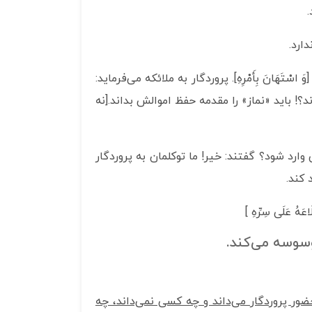
استفاده
کنید.
ارد.
َ اسْتَهَانَ بِأَمْرِهِ]. پروردگار به ملائکه می‌فرماید:
؟! باید «نماز» را مقدمه حفظ اموالش بداند.[نه
د شود؟ گفتند: خیر! ما توکلمان به پروردگار
کند.
عَلَى سِرِّهِ ]
وسوسه می‌کند.
ر پروردگار می‌داند و چه کسی نمی‌داند، چه