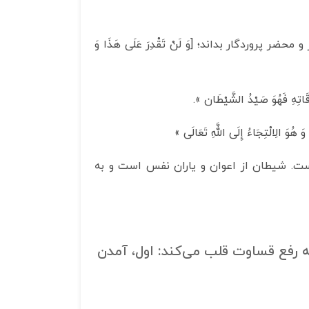
دگار بداند؛ [وَ لَنْ تَقْدِرَ عَلَى هَذَا وَ
هُوَ صَيْدُ الشَّيْطَان‏ ».
لْتِجَاءُ إِلَى اللَّهِ تَعَالَى‏ »
ست. شیطان از اعوان و یاران نفس است و به
 رفع قساوت قلب می‌کند: اول، آمدن