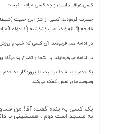
کسی
مراقب
است
و چه کسی مراقب نیست
حضرت فرمودند: کسی از شرّ این خبیث (شیطان) محف
مَعْرِفَةِ إِتْيَانِهِ وَ مَذَاهِبِ وَسْوَسَتِهِ إِلَّا بِدَوَامِ الْمُرَ
در ادامه هم فرمودند: آن کسی که شب و روزش را بی‌تفاوت
در ادامه می‌فرمایند: با التجا و تضرع به درگاه پروردگار، ب
یک‌قدم باید شما بیایید، تا پروردگار ده ق
وسوسه‌های نفس کمک می‌کند
یک کسی به بنده گفت: آقا! من قساوت
به مسجد است دوم ، همنشینی با دا