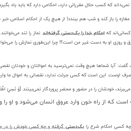
می‌داند که کسب حلال مقرراتی دارد، احکامی دارد که باید یاد بگیرد.
ازه را باز کند و شب هم ببندد! از هیچ یک از احکام اسلامی خبر ند
سانی‌اند که
احکام خدا را یک‌دستی گرفته‌اند
. نماز را تند می‌خوانند. [و
زق و روزی او به دست غیر من است؟! چرا این‌طوری نمازش را می‌خواند
فت: آیا شماها هیچ وقت نمی‌ترسید به اموالتان و خودتان نقصی وار
رف اوست. این است که کسی جرئت ندارد، نقصانی به اموال ما وارد 
ند، خودشان را در حضور و محضر پروردگار نمی‌بینند. [وَ نَسِيَ اطِّلَاعَهُ 
است که از راه خون وارد عروق انسان می‌شود و او را 
چه کسی احکام شرع را
یک‌دستی
گرفته و چه کسی خودش را در حضو