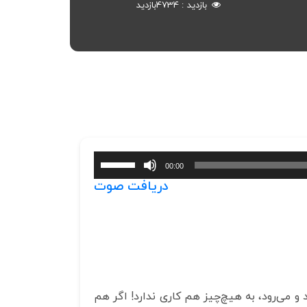
بازدید
4734
بازدید
برای
00:00
افزایش
دریافت صوت
یا
کاهش
صدا
از
کلیدهای
بالا
و
و می‌رود، به هیچ‌‌چیز هم کاری ندارد! اگر هم
پایین