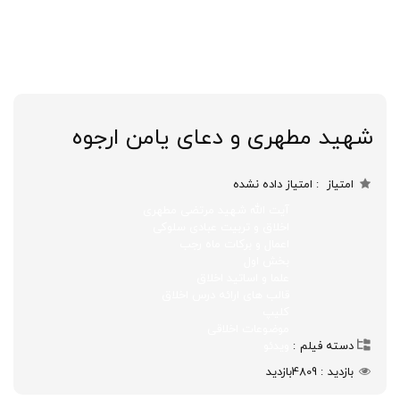
شهید مطهری و دعای یامن ارجوه
امتیاز
امتیاز داده نشده
آیت الله شهید مرتضی مطهری
اخلاق و تربیت عبادی سلوکی
اعمال و برکات ماه رجب
بخش اول
علما و اساتید اخلاق
قالب های ارائه درس اخلاق
کلیپ
موضوعات اخلاقی
دسته فیلم
ویدئو
بازدید
4809
بازدید