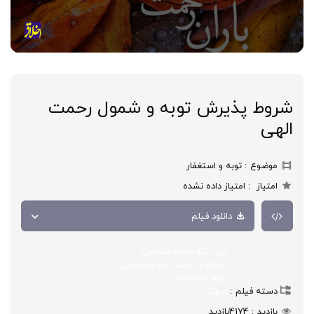
شروط پذیرش توبه و شمول رحمت
الهی
موضوع
توبه و استغفار
امتیاز
امتیاز داده نشده
دانلود فیلم
آیت الله محمد شجاعی
اخلاق و تربیت عبادی سلوکی
توبه و استغفار
دسته فیلم
صوت
بازدید
4174
بازدید