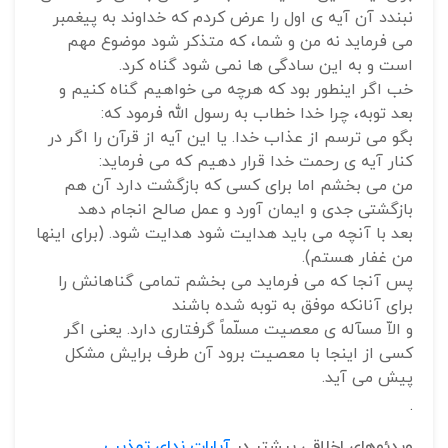
نبندد آن آیه ی اول را عرض کردم که خداوند به پیغمبر
می فرماید نه من و شما، که متذکر شود موضوع مهم
است و به این سادگی ها نمی شود گناه کرد.
خب اگر اینطور بود که هرچه می خواهیم گناه کنیم و
بعد توبه، چرا خدا خطاب به رسول الله فرمود که:
بگو می ترسم از عذاب خدا. یا این آیه از قرآن را اگر در
کنار آیه ی رحمت خدا قرار دهیم که می فرماید:
من می بخشم اما برای کسی که بازگشت دارد آن هم
بازگشتی جدی و ایمان آورد و عمل صالح انجام دهد
بعد با آنچه می باید هدایت شود هدایت شود. (برای اینها
من غفار هستم).
پس آنجا که می فرماید می بخشم تمامی گناهانش را
برای آنانکه موفق به توبه شده باشند
و الاّ مسآله ی معصیت مسلّماً گرفتاری دارد. یعنی اگر
کسی از اینجا با معصیت برود آن طرف برایش مشکل
پیش می آید.
.
ویدئوهای اخلاقی بیشتر در
آپارات ندای تهذیب