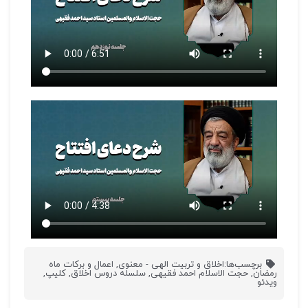
برچسب‌ها:
اخلاق و تربیت الهی - معنوی
,
اعمال و برکات ماه
رمضان
,
حجت الاسلام احمد فقیهی
,
سلسله دروس اخلاق
,
کلیپ
,
ویدئو