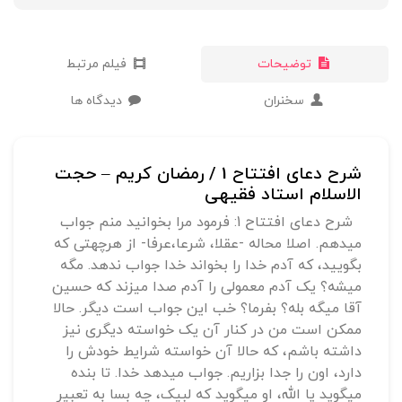
توضیحات
فیلم مرتبط
سخنران
دیدگاه ها
شرح دعای افتتاح 1 / رمضان کریم – حجت
الاسلام استاد فقیهی
شرح دعای افتتاح 1: فرمود مرا بخوانید منم جواب
میدهم. اصلا محاله -عقلا، شرعا،عرفا- از هرچهتی که
بگویید، که آدم خدا را بخواند خدا جواب ندهد. مگه
میشه؟ یک آدم معمولی را آدم صدا میزند که حسین
آقا میگه بله؟ بفرما؟ خب این جواب است دیگر. حالا
ممکن است من در کنار آن یک خواسته دیگری نیز
داشته باشم، که حالا آن خواسته شرایط خودش را
دارد، اون را جدا بزاریم. جواب میدهد خدا. تا بنده
میگوید یا الله، او میگوید که لبیک، چه بسا به تعبیر