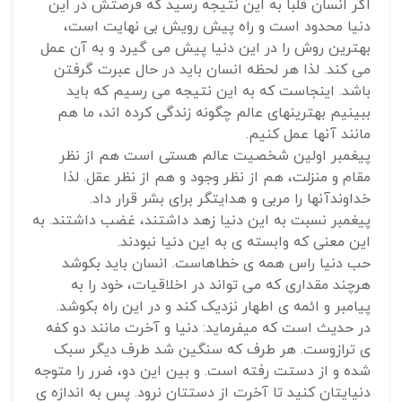
اگر انسان قلبا به این نتیجه رسید که فرصتش در این
دنیا محدود است و راه پیش رویش بی نهایت است،
بهترین روش را در این دنیا پیش می گیرد و به آن عمل
می کند. لذا هر لحظه انسان باید در حال عبرت گرفتن
باشد. اینجاست که به این نتیجه می رسیم که باید
ببینیم بهترینهای عالم چگونه زندگی کرده اند، ما هم
مانند آنها عمل کنیم.
پیغمبر اولین شخصیت عالم هستی است هم از نظر
مقام و منزلت، هم از نظر وجود و هم از نظر عقل. لذا
خداوندآنها را مربی و هدایتگر برای بشر قرار داد.
پیغمبر نسبت به این دنیا زهد داشتند، غضب داشتند. به
این معنی که وابسته ی به این دنیا نبودند.
حب دنیا راس همه ی خطاهاست. انسان باید بکوشد
هرچند مقداری که می تواند در اخلاقیات، خود را به
پیامبر و ائمه ی اطهار نزدیک کند و در این راه بکوشد.
در حدیث است که میفرماید: دنیا و آخرت مانند دو کفه
ی ترازوست. هر طرف که سنگین شد طرف دیگر سبک
شده و از دستت رفته است. و بین این دو، ضرر را متوجه
دنیایتان کنید تا آخرت از دستتان نرود. پس به اندازه ی