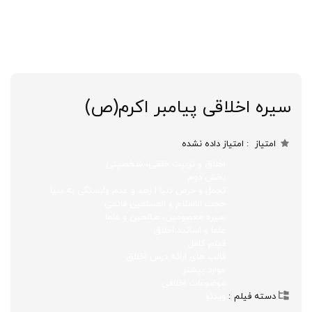
سیره اخلاقی پیامبر اکرم(ص)
امتیاز
امتیاز داده نشده
اخلاق و تربیت خلقی، شخصیتی
بخش دوم
تجمل و حرص دنیا | زهد و عدم وابستگی به دنیا
حجت الاسلام و المسلمین قائمی
سیره معصومین، صالحین و علما
علما و اساتید اخلاق
فیلم کامل
قالب های ارائه درس اخلاق
موارد بیشتر
موضوعات اخلاقی
دسته فیلم
ویدئو