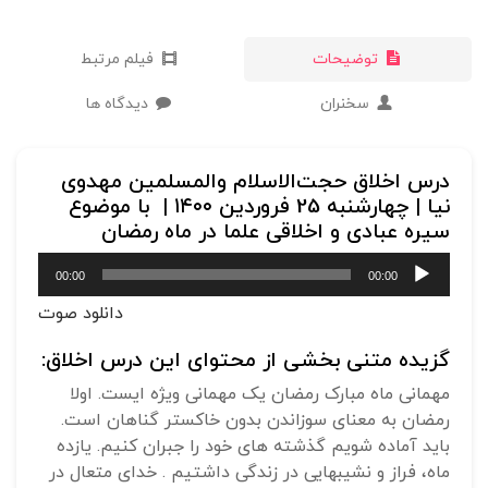
توضیحات
فیلم مرتبط
سخنران
دیدگاه ها
درس اخلاق حجت‌الاسلام والمسلمین مهدوی
نیا | چهارشنبه 25 فروردین ۱۴۰۰ | با موضوع
سیره عبادی و اخلاقی علما در ماه رمضان
پخش‌کننده
00:00
00:00
صوت
دانلود صوت
گزیده متنی بخشی از محتوای این درس اخلاق:
مهمانی ماه مبارک رمضان یک مهمانی ویژه ایست.
اولا
رمضان به معنای سوزاندن بدون خاکستر گناهان است.
باید آماده شویم گذشته های خود را جبران کنیم.
یازده
ماه، فراز و نشیبهایی در زندگی داشتیم . خدای متعال در