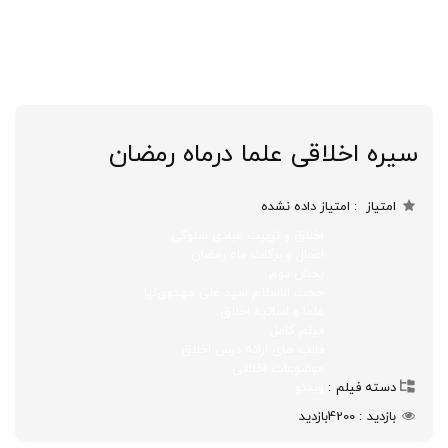
سیره اخلاقی علما درماه رمضان
امتیاز
امتیاز داده نشده
اخلاق و تربیت عبادی سلوکی
اعمال و برکات ماه رمضان
بخش دوم
حجت الاسلام سید علی مهدوی‌نیا
علما و اساتید اخلاق
فیلم کامل
قالب های ارائه درس اخلاق
موضوعات اخلاقی
دسته فیلم
ویدئو
بازدید
4200
بازدید