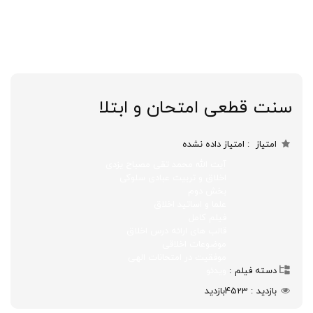
سنت قطعی امتحان و ابتلا
امتیاز
امتیاز داده نشده
آیت الله محمد تقی مصباح یزدی
اخلاق و تربیت عبادی سلوکی
بخش دوم
علما و اساتید اخلاق
فیلم کامل
قالب های ارائه درس اخلاق
موضوعات اخلاقی
موفقیت در امتحانات الهی
دسته فیلم
ویدئو
بازدید
4523
بازدید