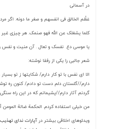
در آسمانی
عَظُم الخالق فی انفسهم و صغر ما دونه. اگر مرد
کلما یشغلک عن الله فهو صنمک. هر چیزی غیر 
یا موسی دع نفسک و تعال . آن منیت و نفس را 
شعر جالبی را یکی از رفقا نوشته:
الا ای نفس با تو کار دارم/ شکایتها ز تو بسیا
دارم//گلستان دلم دست تو دادم/ کنون ره توشه 
گردنم آثار دارم//پشیمانم که در این راه سنگی/ 
من خیلی استفاده کردم. الحکمة ضالة المومن أی
ویدئوهای اخلاقی بیشتر در
آپارات ندای تهذیب