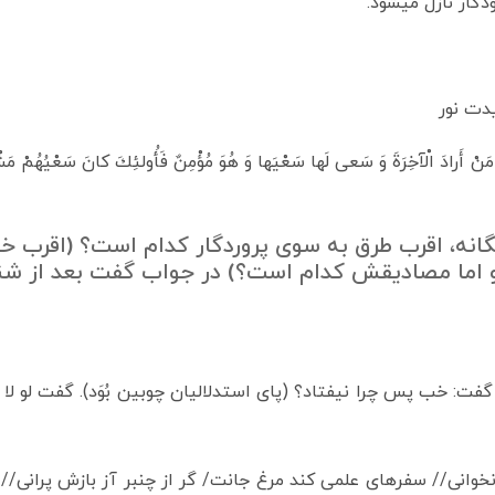
ار نازل می­شود.
یدت نور
ادَ الْآخِرَةَ وَ سَعى‏ لَها سَعْيَها وَ هُوَ مُؤْمِنٌ فَأُولئِكَ كانَ سَعْيُ
انه، اقرب طرق به سوی پروردگار کدام است؟ (اقرب خ
اما مصادیقش کدام است؟) در جواب گفت بعد از شناخت
گفت: خب پس چرا نیفتاد؟ (پای استدلالیان چوبین بُوَد). گفت لو لا م
انی// سفرهای علمی کند مرغ جانت/ گر از چنبر آز بازش پرانی// هز