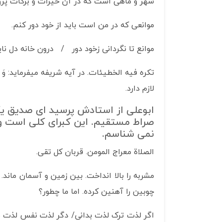
شهر و ماهی است که در آن خیرات و برکات پرودگ
موانعی که در من است باید از خود دور کنم.
موانع تا نگردانی زخود دور / درون خانه دل نا
تکره فیه الخطیئات. در آیه شریفه می­فرماید: وَ مَنْ أَر
لازم دارد.
ابوعلی از استادش پرسید ای صدیق یگ
صراط مستقیم. این کبرای کلی است و 
نمی شناسم.
الصلاة معراج المومن. قربان کل تقی.
مشربه را بالا انداخت. بین زمین و آسمان ماند. 
چوبین را آهنین کرده. اما ما چطور؟
اگر لذت ترک لذت بدانی/ دگر لذت نفس لذت نخو