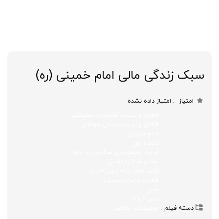
سبک زندگی مالی امام خمینی (ره)
امتیاز
امتیاز داده نشده
اخلاق و تربیت اقتصادی، معیشتی
اخلاق و تربیت صنفی حرفه‌ای
امام خمینی
بخش اول
سیره معصومین، صالحین و علما
علما و اساتید اخلاق
قالب های ارائه درس اخلاق
قناعت و ساده‌زیستی
متن
متن کوتاه
دسته فیلم
موضوعات اخلاقی