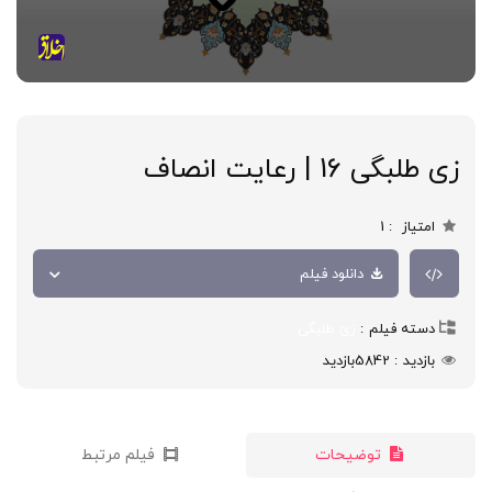
زی طلبگی 16 | رعایت انصاف
امتیاز
1
دانلود فیلم
دسته فیلم
زیّ طلبگی
بازدید
5842
بازدید
توضیحات
فیلم مرتبط