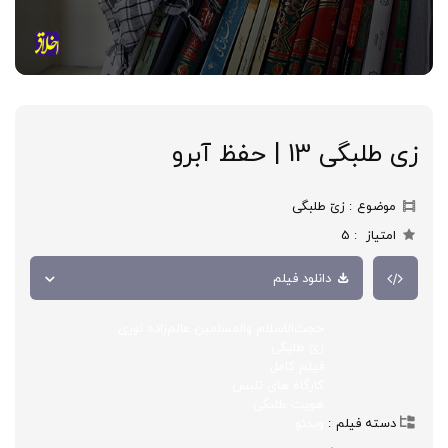
زی طلبگی 13 | حفظ آبرو
موضوع
زیّ طلبگی
امتیاز
5
دانلود فیلم
حجت‌الاسلام والمسلمین عالم‌زاده نوری
زیّ طلبگی
فیلم کامل
کارگاه های تلبس
هویت طلبگی
دسته فیلم
ویدئو