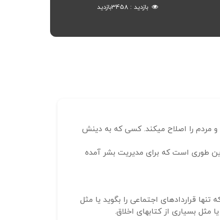
بازدید
3458
بازدید
ره‌آورد و نتایج خودسازی، حکمت423، امیرالمومنین می‎فرمایند: هر کس بین خود و خدایش را اصلاح کند خدا بین او و مردم را اصلاح می‎کند. کسی که به دینش
شاکله دین طوری است که برای مدیریت بشر آمده
نند ارسطو نیست که تنها قراردادهای اجتماعی را بگوید یا مثل