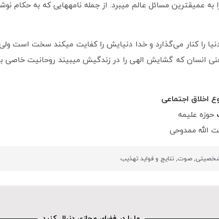
در ابتدای امر که انسان به دنبال دین می‎رود و 
این پیش رفتن زندگی دنیایت کار من است. یعنی ان
ع اخلاق اجتماعی
ب
حوزه علیمه
ت الله ممدوحی
 شخصیتی
,
صوت
,
نتایج و فواید تهذیب
ما را در فضای مجازی دنبال کنید