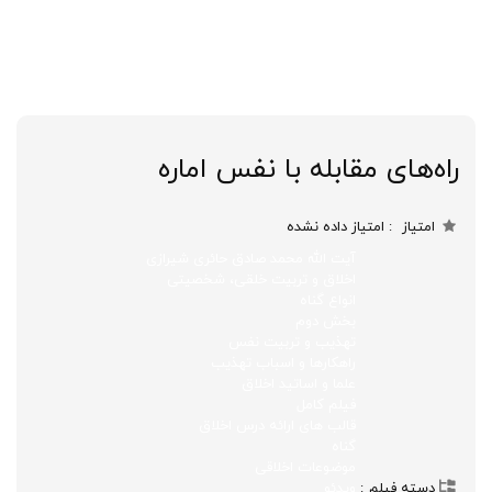
راه‌های مقابله با نفس اماره
امتیاز
امتیاز داده نشده
آیت الله محمد صادق حائری شیرازی
اخلاق و تربیت خلقی، شخصیتی
انواع گناه
بخش دوم
تهذیب و تربیت نفس
راهکارها و اسباب تهذیب
علما و اساتید اخلاق
فیلم کامل
قالب های ارائه درس اخلاق
گناه
موضوعات اخلاقی
دسته فیلم
ویدئو