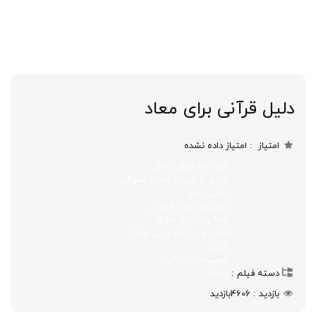
دلیل قرآنی برای معاد
امتیاز
امتیاز داده نشده
آیت الله جوادی آملی
اخلاق و تربیت عبادی سلوکی
بخش دوم
تلاوت و عمل به قرآن
علما و اساتید اخلاق
قالب های ارائه درس اخلاق
کلیپ
موضوعات اخلاقی
دسته فیلم
ویدئو
بازدید
4606
بازدید