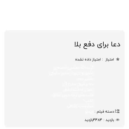
دعا برای دفع بلا
امتیاز
امتیاز داده نشده
آیت الله العظمی خامنه‌ای
اخلاق و تربیت عبادی سلوکی
بخش دوم
دعا و قبول شدن آن
علما و اساتید اخلاق
قالب های ارائه درس اخلاق
کلیپ
موضوعات اخلاقی
دسته فیلم
ویدئو
بازدید
4484
بازدید