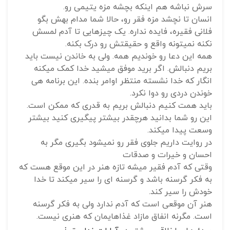
سرش نباشه هم اینکه بچشه مزه یتیمی رو.
انسان تا نچشد مزه فقر رو، حالا شما مدام بهش بگو
فلانی فقیره، فایده نداره. یک چیزهایی تا آدم لمسش
نکنه نمیتونه واقع و حقیقتش رو درک بکنه.
همه این دعا رو خوندیم همه. ولی به خاندن نیست باید
بریم دنبالش. اگر برید موفق میشید خدا کمک میکنه
انگار که خدا نشسته منتظر اوامر بنده. این برنامه هی
خوندن دردی رو دوا نکرد.
باید همت کنیم دنبالش بریم به قدری که ممکن است.
این رو شما بدانید هرچقدر بیشتر پیگیری کنید بیشتر
وسعت پیدا میکند.
در روایت داریم جلوی فقر رو نمیشود بگیری مگر به
احسان و خیرات و صدقات
وقتی که آدم فقیر میشه تازه هنر در این موقع هست که
به فکر گرسنه باشد و گرسنه ای را سیر میکند تا خدا
خودش را سیر کند.
هنر آن موقعی است که آدم ندارد ولی به فکر گرسنه
است. مگرنه انفاق مازاد غذاهایمان که هنری نیست.