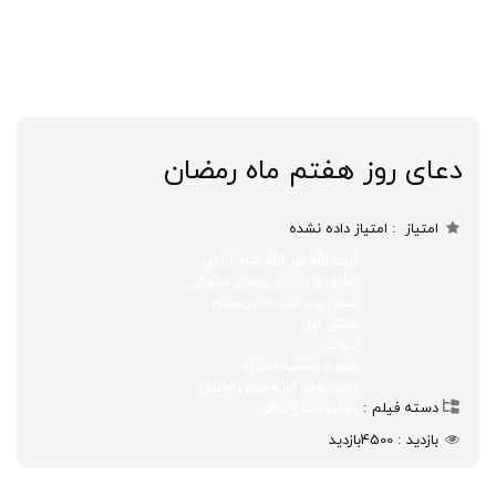
دعای روز هفتم ماه رمضان
امتیاز
امتیاز داده نشده
آیت الله نور الله شاه آبادی
اخلاق و تربیت عبادی سلوکی
اعمال و برکات ماه رمضان
بخش اول
صوت
علما و اساتید اخلاق
قالب های ارائه درس اخلاق
دسته فیلم
موضوعات اخلاقی
بازدید
4500
بازدید