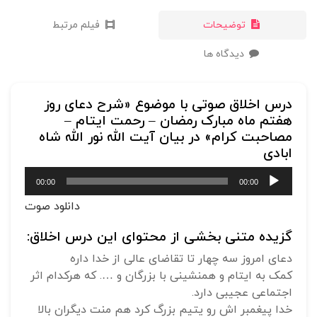
توضیحات
فیلم مرتبط
دیدگاه ها
درس اخلاق صوتی با موضوع «شرح دعای روز
هفتم ماه مبارک رمضان – رحمت ایتام –
مصاحبت کرام» در بیان آیت الله نور الله شاه
ابادی
پخش‌کننده
00:00
00:00
صوت
دانلود صوت
گزیده متنی بخشی از محتوای این درس اخلاق:
دعای امروز سه چهار تا تقاضای عالی از خدا داره
کمک به ایتام و همنشینی با بزرگان و …. که هرکدام اثر
اجتماعی عجیبی دارد.
خدا پیغمبر اش رو یتیم بزرگ کرد هم منت دیگران بالا