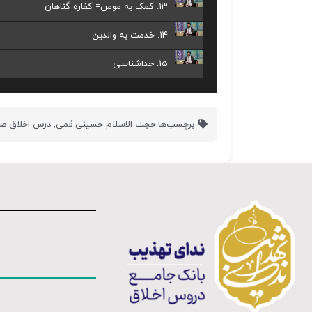
13. کمک به مومن= کفاره گناهان
14. خدمت به والدین
15. خداشناسی
برچسب‌ها:
حجت الاسلام حسینی قمی
,
درس اخلاق ص