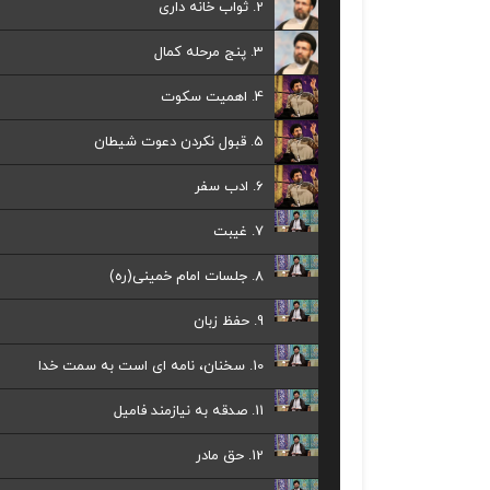
2. ثواب خانه داری
3. پنج مرحله کمال
4. اهمیت سکوت
5. قبول نکردن دعوت شیطان
6. ادب سفر
7. غیبت
8. جلسات امام خمینی(ره)
9. حفظ زبان
10. سخنان، نامه ای است به سمت خدا
11. صدقه به نیازمند فامیل
12. حق مادر