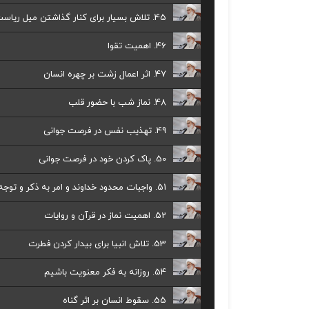
45. تلاش بسیار برای کنار گذاشتن میل ریاست طلبی
46. اهمیت تقوا
47. اثر اعمال زشت بر چهره انسان
48. نماز شب با حضور قلب
49. تهذیب نفس در فرصت جوانی
50. پاک کردن خود در فرصت جوانی
51. واجبات محدود خداوند و امر به ذکر و توجه دائم
52. اهمیت نماز در قرآن و روایات
53. تلاش انبیا برای بیدار کردن فطرت
54. روزانه به فکر معنویت باشیم
55. سقوط انسان بر اثر گناه