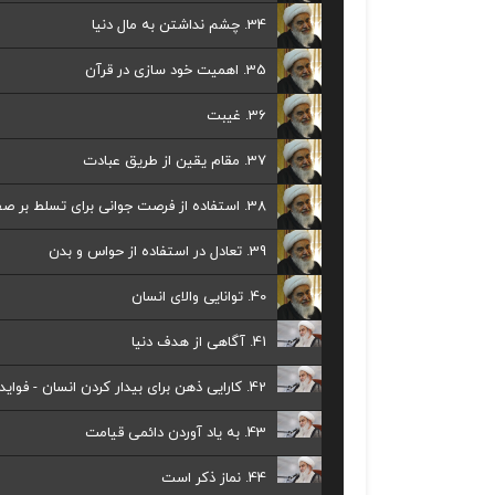
34. چشم نداشتن به مال دنیا
35. اهمیت خود سازی در قرآن
36. غیبت
37. مقام یقین از طریق عبادت
38. استفاده از فرصت جوانی برای تسلط بر صفات بد
39. تعادل در استفاده از حواس و بدن
40. توانایی والای انسان
41. آگاهی از هدف دنیا
42. کارایی ذهن برای بیدار کردن انسان - فواید نماز
43. به یاد آوردن دائمی قیامت
44. نماز ذکر است