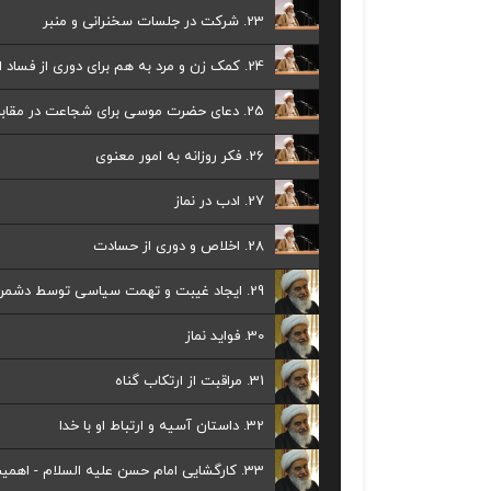
23. شرکت در جلسات سخنرانی و منبر
24. کمک زن و مرد به هم برای دوری از فساد اخلاقی - لزوم ازدواج
25. دعای حضرت موسی برای شجاعت در مقابل دشمن و شرح صدر
26. فکر روزانه به امور معنوی
27. ادب در نماز
28. اخلاص و دوری از حسادت
29. ایجاد غیبت و تهمت سیاسی توسط دشمن
30. فواید نماز
31. مراقبت از ارتکاب گناه
32. داستان آسیه و ارتباط او با خدا
33. کارگشایی امام حسن علیه السلام - اهمیت گره گشایی از کار مومن