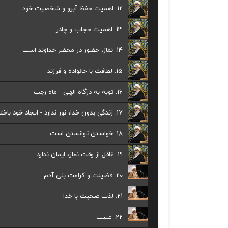
12. اهمیت حفظ آبرو و شخصیت خود
13. اهمیت حجاب و چادر
14. نماز، حضور در محضر خداوند است
15. لطافت با خانواده و فرزند
16. توبه به درگاه الهی - ماه رجب
17. زندگی بدون خدا، نور ندارد - ایجاد خود باختگی میکند
18. خواستن توانستن است
19. غافل از وقت نماز، ایمان ندارد
20. فضیلت و کرامت بنی آدم
21. لذت صحبت با خدا
22. غیبت