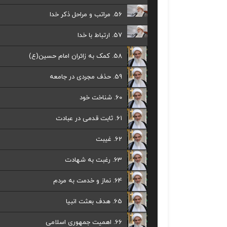
56. مراتب و مراحل ذکر خدا
57. ارتباط با خدا
58. کمک به زائران امام حسین(ع)
59. حذف مجردی در جامعه
60. شناخت خود
61. ثابت قدمی در عبادت
62. غیبت
63. رغبت به شهادت
64. نماز و خدمت به مردم
65. هدف بعثت انبیا
66. اهمیت جمهوری اسلامی