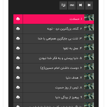
1. حسادت
2. گناه، بزرگترین درد - توبه
3. لذت بی جایگزین همراهی با خدا
4. عمل به تقوا
5. دنیا پرستی و به فکر خدا نبودن
6. دوست داشتن امام حسین(ع)
7. هدف دنیا
8. ترس از روز حسرت
9. پرهیز از بردگی دنیا