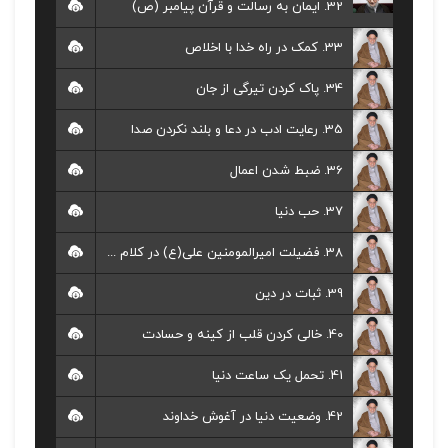
32. ایمان به رسالت و قرآن پیامبر (ص)
33. کمک در راه خدا با اخلاص
34. پاک کردن تیرگی از جان
35. رعایت ادب در دعا و بلند نکردن صدا
36. ضبط شدن اعمال
37. حب دنیا
38. فضیلت امیرالمومنین علی(ع) در کلام رسول خدا(ص)
39. ثبات در دین
40. خالی کردن قلب از کینه و حسادت
41. تحمل یک ساعت دنیا
42. وضعیت دنیا در آغوش خداوند