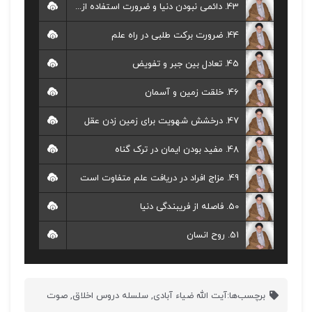
43. دائمی نبودن دنیا و ضرورت استفاده از فرصت دنیا
44. ضرورت برکت طلبی در راه علم
45. تعادل بین جبر و تفویض
46. خلقت زمین و آسمان
47. درخشش شهویت برای زمین زدن عقل
48. مفید بودن ایمان در ترک گناه
49. مزاج افراد در دریافت علم متفاوت است
50. فاصله از فریبندگی دنیا
51. روح انسان
برچسب‌ها:
آیت الله ضیاء آبادی
,
سلسله دروس اخلاق
,
صوت