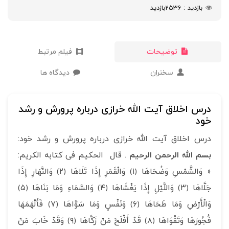
بازدید
2536
بازدید
توضیحات
فیلم مرتبط
سخنران
دیدگاه ها
درس اخلاق آیت الله خرازی درباره پرورش و رشد
خود
درس اخلاق آیت الله خرازی درباره پرورش و رشد خود:
بسم الله الرحمن الرحیم
. قال الحکیم فی کتابه الکریم:
« وَالشَّمْسِ وَضُحَاهَا ﴿١﴾ وَالْقَمَرِ إِذَا تَلَاهَا ﴿٢﴾ وَالنَّهَارِ إِذَا
جَلَّاهَا ﴿٣﴾ وَاللَّيْلِ إِذَا يَغْشَاهَا ﴿٤﴾ وَالسَّمَاءِ وَمَا بَنَاهَا ﴿٥﴾
وَالْأَرْضِ وَمَا طَحَاهَا ﴿٦﴾ وَنَفْسٍ وَمَا سَوَّاهَا ﴿٧﴾ فَأَلْهَمَهَا
فُجُورَهَا وَتَقْوَاهَا ﴿٨﴾ قَدْ أَفْلَحَ مَنْ زَكَّاهَا ﴿٩﴾ وَقَدْ خَابَ مَنْ