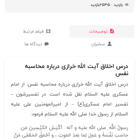
بازدید
2535
بازدید
توضیحات
فیلم مرتبط
سخنران
دیدگاه ها
درس اخلاق آیت الله خرازی درباره محاسبه
نفس
درس اخلاق آیت الله خرازی درباره محاسبه نفس: از امام
عسکری علیه السلام نقل شده است: در تفسیرشون –
تفسیر امام عسکری(ع) – از امیرالمومنین علی علیه
السلام از رسول خدا صلی الله علیه السلام فرمود:
رسولُ اللّه ِ صلى الله عليه و آله :
أكْيَسُ الكَيِّسِينَ مَن
حاسَبَ نَفْسَهُ و عَمِلَ لِما بَعدَ المَوتِ ، و أحْمَقُ الحَمْقى مَنْ