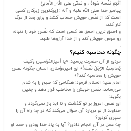
أتْبَعَ نَفْسَهُ هَواهُ ، و تَمنّى على اللّه ِ الأمانِيَّ.
پيامبر خدا صلى الله عليه و آله :
زيركترين زيركان كسى
است كه از نفْس خويش حساب كشد و براى بعد از مرگ
كار كند،
و احمق ترين احمق ها كسى است كه نفْس خود را دنباله
رو هوس خويش كند و از خدا آرزوها طلبد.
.
چگونه محاسبه کنیم؟
مردى از آن حضرت پرسيد: «يا أميرَالمُؤمنينَ وَكيفَ
يُحاسِبُ الرَّجُلُ نَفْسَهُ‌» اى اميرمؤمنان، انسان چگونه نفس
خويش را محاسبه كند؟»
امام عليه السلام فرمود: هنگامى كه صبح را به شام
مى‌رساند، نفس خويش را مخاطب قرار دهد و چنين
بگويد:
اى نفس امروز بر تو گذشت و تا ابد باز نمى‌گردد و
خداوند از تو درباره آن سؤال مى‌كند كه در چه راه آن را
سپرى كردى؟
چه عمل در آن انجام دادى؟ آيا به ياد خدا بودى و حمد او