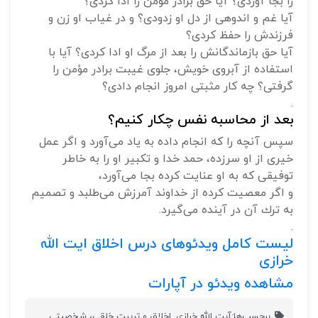
را بجا آوردى؟ آيا حق برادر مؤمن را ادا كردى؟
آيا غم و اندوهى از دل او زدودى؟ و در غياب او زن و
فرزندش را حفظ كردى؟
آيا حق بازماندگانش را بعد از مرگ او ادا كردى؟ آيا با
استفاده از آبروى خويش، جلوى غيبت برادر مؤمن را
گرفتى؟ چه كار مثبتى امروز انجام دادى؟
.
بعد از محاسبه نفس چکار کنیم؟
سپس آنچه را كه انجام داده به ياد مى‌آورد و اگر عمل
خيرى از او سرزده، حمد خدا و تكبير او را به خاطر
توفيقى كه به او عنايت كرده بجا مى‌آورد،
و اگر معصيت كرده از خداوند آمرزش مى‌طلبد و تصميم
به ترك آن در آينده مى‌گيرد.
.
لیست کامل ویدئوهای درس اخلاق ایت الله
خرازی
مشاهده ویدئو در آپارات
برچسب‌ها:
آیت الله خرازی
,
اخلاق و تربیت خلقی، شخصیتی
,