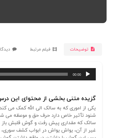
توضیحات
فیلم مرتبط
دیدگاه
پخش‌کننده
00:00
صوت
گزیده متنی بخشی از محتوای این درس 
یکی از اموری که به سالک الی الله کمک می ک
شنود تآثیر خاص دارد حرف حق و موعظه می شنو
سالک که مقداری پیش رفت و گوش قلبش باز شد 
غیر از آن، یواش یواش در ابواب کشف سوری، 
پس این گوش را داشتن در واقع داشتن گوش قل