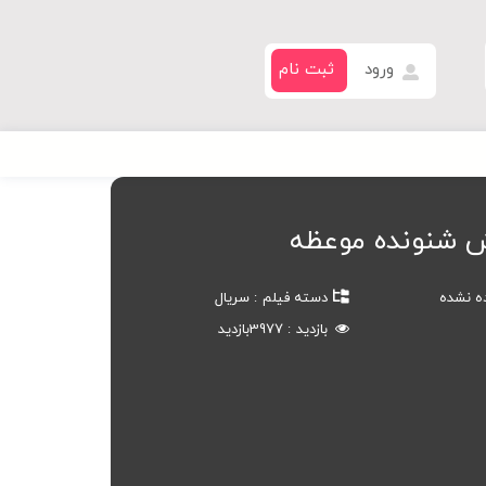
ورود
ثبت نام
 شنونده موعظه
ده نشده
دسته فیلم
سریال
بازدید
3977
بازدید