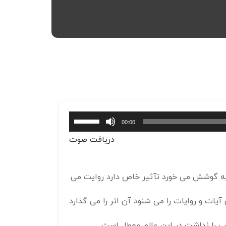
برای
00:00
افزایش
دریافت صوت
یا
کاهش
صدا
 به گوشش می خورد تآثیر خاص دارد روایت می
از
کلیدهای
ت و روایات را می شنود آن اثر را می گذارد
بالا
و
 را نداشت در این عالم معطل است.
پایین