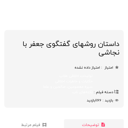
داستان روشهای گفتگوی جعفر با
نجاشی
امتیاز
امتیاز داده نشده
تولیدات اخلاقی طلاب
حکایات و خاطرات اخلاقی
سیره معصومین، صالحین و علما
دسته فیلم
نکته‌های ناب
بازدید
1166
بازدید
توضیحات
فیلم مرتبط