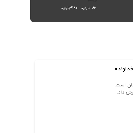
بازدید
4180
بازدید
داوند»:
حان است.
ش داد.