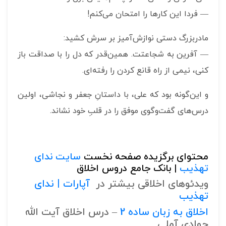
— فردا این کارها را امتحان می‌کنم!
مادربزرگ دستی نوازش‌آمیز بر سرش کشید:
— آفرین به شجاعتت. همین‌قدر که دل را با صداقت باز
کنی، نیمی از راه قانع کردن را رفته‌ای.
و این‌گونه بود که علی، با داستانِ جعفر و نجاشی، اولین
درس‌های گفت‌وگوی موفق را در قلبِ خود نشاند.
محتوای برگزیده صفحه نخست
سایت ندای
تهذیب
| بانک جامع دروس اخلاق
ویدئوهای اخلاقی بیشتر در
آپارات | ندای
تهذیب
اخلاق به زبان ساده 2
– درس اخلاق آیت الله
جوادی آملی