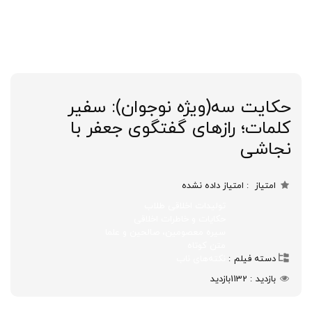
حکایت سه(ویژه نوجوان): سفیر
کلمات؛ رازهای گفتگوی جعفر با
نجاشی
امتیاز
امتیاز داده نشده
تولیدات اخلاقی طلاب
حکایات و خاطرات اخلاقی
سیره معصومین، صالحین و علما
متن کوتاه
دسته فیلم
نکته‌های ناب
بازدید
1132
بازدید