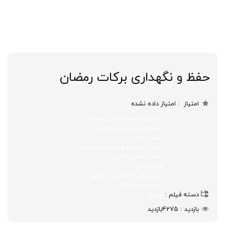
حفظ و نگهداری برکات رمضان
امتیاز
امتیاز داده نشده
اخلاق و تربیت عبادی سلوکی
اعمال و برکات ماه رمضان
بخش دوم
حجت الاسلام و المسلمین قائمی
علما و اساتید اخلاق
فیلم کامل
قالب های ارائه درس اخلاق
موضوعات اخلاقی
دسته فیلم
ویدئو
بازدید
4275
بازدید