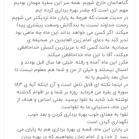
گناهانمان خارج شویم. همه سر این سفره مهمان بودیم.
مهم این است که چقدر بهره برداری کرده ایم.
در حدیث هست که هرچه به پایان ماه نزدیکتر می شویم
رحمت خداوند نسبت به بندگانش وسعت بیشتری پیدا
میکند. اگر کسی می خواهد بداند این ماه چه ماهی بود
تدبر کند به دعای امام زین العابدین در صحیفه ی
سجادیه. مانند کسی که با عزیزترین کسش خداحافظی
میکند، آقا با این ماه خداحافظی میکند.
مکرر این ماه آمده و رفته. خیلی ها سال قبل بودند و
امسال نیستند و خیلی از من و شما هم معلوم نیست تا
سال بعد باشیم یا نه.
در اینجا نکته ای قابل تامل است و آن اینکه آیه ی 183
سوره ی بقره می فرماید: روزه بر شما و بر اقوام گذشته
نوشته شد شاید به تقوا برسید. یعنی اساس و هدف از
این ماه، دستیابی ما به تقواست.
تقوا به معنای خوب بهره برداری کردن و بعد خوب
نگهداری کردن است.
در پایان این ماه، قصه ی بهره برداری هم به پایان می
رسد. از خدا و از امام زمان بخواهیم که در بهره بردن