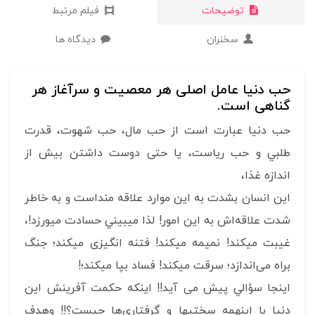
توضیحات
فیلم مرتبط
سخنران
دیدگاه ها
حب دنیا عامل اصلی هر معصیت و سرآغاز هر
گناهی است.
حب دنیا عبارت است از حب مال، حب شهوت، قدرت
طلبي و حب ریاست، یا حتی دوست داشتن بیش از
اندازه غذا،
این انسان بشدت به این موارد علاقه منداست و به خاطر
شدت علاقه‌اش به این امور! لذا ميبيني حسادت میورزد!،
غيبت ميكند! نميمه ميكند! فتنه انگیزی میکند؛ جنگ
براه می‌اندازد؛ سرقت ميكند! فساد بپا ميكند؛!
اینجا سؤالي پیش می آید!! اینکه حکمت آفرینش اين
دنيا با اینهمه سختیها و گرفتاری‌ها چیست؟!! وهدف