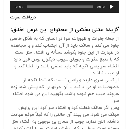
پخش‌کننده
00:00
00:00
صوت
دریافت صوت
گزیده متنی بخشی از محتوای این درس اخلاق:
از جمله جلوات و ظهورات هوا در انسان که به شکل خاصی
جلوه می کند و سالک باید از آن اجتناب کند و با مجاهده
در طهارت از این جلوه بکوشد مسأله ی افشاء سرّ است
که با تتبع عثرات و جویای عیوب دیگران بودن فرق دارد.
افشاء سر یعنی آنچه که باید مخفی باشد را افشا کند و
لو عیب نباشد.
از کسی سری دارید و راضی نیست که شما آنچه از
خصوصیات او می دانید یا آن حرفهایی که پیش شما زده
هرچند عیب هم نبوده باشد، بگویید این می شود افشاء
سر.
پس اگر سالک غفلت کرد و افشاء سر کرد این برایش
مهلک می شود. می بیند آن حالتی را که قبلاً موقع عبادت
داشته الان ندارد، چوب از همان بی توجهی به افشاء سرّ
خورده است. حرفی را که پیشش امانت بود را فاش کرده