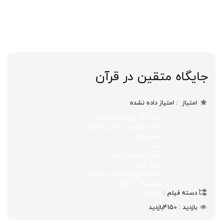
جایگاه متقین در قرآن
امتیاز
امتیاز داده نشده
آیت الله عزیزالله خوشوقت
اخلاق و تربیت عبادی سلوکی
بخش اول
تقوا
علما و اساتید اخلاق
فیلم کامل
قالب های ارائه درس اخلاق
موضوعات اخلاقی
دسته فیلم
ویدئو
بازدید
4150
بازدید