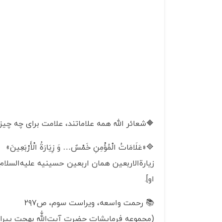
🔶شعائر الله همه علاماتند، علامت برای چه چیزی؟
🔷«عَلَامَاتُ الْمُؤْمِنِ‏ خَمْسٌ… وَ زِيَارَةُ الْأَرْبَعِينَ»
زیارةالاربعین همان اربعین حسینیه علیه‌السلام
او].
📚 رحمت واسعه، ویراست سوم، ص٢٩٧
(مجموعه فرمایشات حضرت آیت‌اللّٰه بهجت پیر