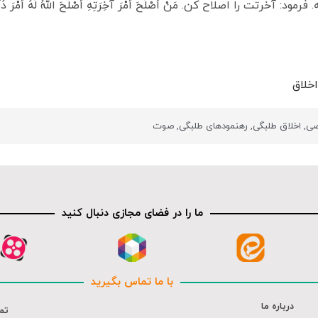
 را اصلاح کن. مَنْ‏ أَصْلَحَ‏ أَمْرَ آخِرَتِهِ‏ أَصْلَحَ اللَّهُ لَهُ أَمْرَ دُنْي
خلاق
صی
,
اخلاق طلبگی
,
رهنمودهای طلبگی
,
صوت
ما را در فضای مجازی دنبال کنید
با ما تماس بگیرید
درباره ما
تم