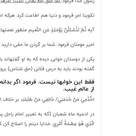
رسول خدا فرمود:
لَمَّا خَلَقَ اللَّهُ تَعَالَى الدُّنْيَا أَمَرَ
تکوینا امر فرمود و دنیا هم اطاعت کرد. هرکه اط
آیه ثُمَّ لَتُسْئَلُنَّ يَوْمَئِذٍ عَنِ النَّعيم‏ 
امیر مومنان فرمود: شما بر گردن ما حقی دارید ک
یکی از دوستان خوابی دیده که به او گفته­اند ب
گفته بودند باید به درس فلانی (حق شناس) بروی 
فقط این خوابها نیست. فرمود اگر بدانم 
از عالم غیب.
اخْدُمِي‏ مَنْ‏ خَدَمَنِي/ خَالِفِي‏ مَنْ‏ طَلَبَكِ. بر 
در ادعیه ماه شعبان (که به تعبیر امام راحل پر ا
الَّذِي هُوَ عِصْمَةُ أَمْرِي‏. خدایا دینم را اصلاح