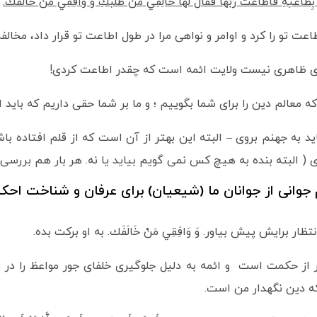
هَا بِطَاعَتِهِ فَأَطَاعَتْ رَبَّهَا فَقَالَ لَهَا خَالِفِي‏ مَنْ‏ طَلَبَكِ وَ وَافِقِي مَنْ خَالَفَك‏.
اعت تو را کرد و اوامر و نواهی مرا در طول اطاعت تو قرار داد، مخال
منظور نعمتهای ظاهری نیست ولایت ائمه است که چقدر اطاعت کردی!
ه معالم دین را برای شما بگوییم ؛ و ما بر شما حقی داریم که باید ا
اید به جهنم بروی – البته این بهتر از آن است که از قلم افتاده ب
( البته بنده به هیچ کس نمی گویم بیاید یا نه. هر بار هم بررسی می
جوانی از جوانان ما (شیعیان) برای عرفان و شناخت احکام 
خلاف انتظار برایش پیش بیاور. وَ وَافِقِي مَنْ خَالَفَك. به او برکت بده.
ز حکمت است و ائمه به دلیل جلوگیری خلفای جور مواعظ را در قالب دعا
 کن که دین نگهدار من است.