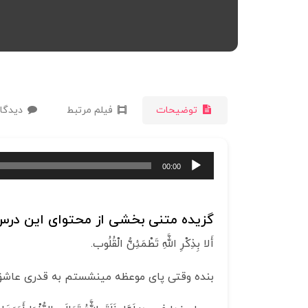
توضیحات
فیلم مرتبط
دیدگاه
پخش‌کننده
00:00
صوت
گزیده متنی بخشی از محتوای این درس 
أَلا بِذِكْرِ اللَّهِ تَطْمَئِنُّ الْقُلُوب‏.
بنده وقتی پای موعظه می­نشستم به قدری عاشق ب