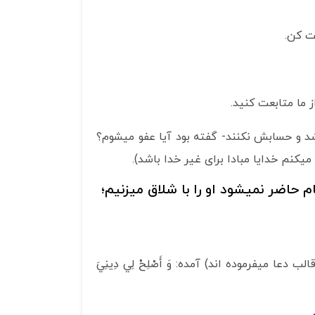
استفاده
کنید.
فت کن.
ز ما متابعت کنید.
اشد و حسابش نکنند- گفته بود آیا عفو می­شوم؟
­کنم خدایا مبادا برای غیر خدا باشد).
حاضر نمی­شود او را با شلاق می­زنیم؛
 می­فرموده اند) آمده: وَ أَصْلِحْ لِي دِينِيَ