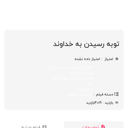
توبه رسیدن به خداوند
امتیاز
امتیاز داده نشده
اخلاق و تربیت عبادی سلوکی
توبه و استغفار
قالب های ارائه درس اخلاق
متن
متن کوتاه
دسته فیلم
موضوعات اخلاقی
بازدید
4019
بازدید
توضیحات
فیلم مرتبط