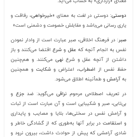
معنای «رازداری» به حساب می‌آید.
دوستی:
دوستی در لغت به معنای «
خیرخواهی
، رفاقت و
یاری رسانی می‌باشد و مقابلش خصومت و دشمنی است»
صبر:
در فرهنگ اخلاقی، صبر عبارت است از وادار نمودن
نفس به انجام آنچه که
عقل
و
شرع
اقتضا می‌کنند و باز
داشتن از آنچه عقل و شرع
نهی
می‌کنند. و هم‌چنین
حفظ نفس از
اضطراب
، اعتراض و
شکایت
و همچنین
به
آرامش
و طمأنینه اطلاق می‌شود.
در تعریف اصطلاحی مرحوم
نراقی
می‌گوید: ضد
جزع
و
بی‌تابی، صبر و شکیبایی است و آن عبارت است از ثبات
و آرامش نفس در سختی‌ها، بلایا و مصایب و پایداری
و
استقامت
در برابر آنها به‌طوری که از گشادگی خاطر و
شادی آرامشی که پیش از حوادث داشت، بیرون نرود و