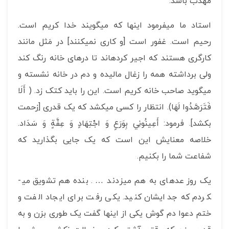
مهذب باشد.
استاد ما می­فرمود اینها که می­گویند خدا کریم است.
رحیم است. غفور است [و کاری نمی­کنند] در مَثل مانند
کارگری هستند که اجیر کرده­اند تا درهای خانه رنگ کند
ولی برداشته همه را زغال مالیده و دم در خانه نشسته و
میگوید صاحب خانه کریم است. این را باید کتک زد. ( أَلَا
فَتَرَصَّدُوا لَهَا). انتظار را کسی می­کشد که یک قدری [زحمت
بکشد]. فرمود: أَعِينُونِي‏ بِوَرَعٍ‏ وَ اجْتِهَادٍ وَ عِفَّةٍ وَ سَدَاد.
خلاصه معنایش این است که یک جایی بگذارید که
شفاعت شما را بکنیم.
یک روز عده­ای به هم می­زدند … . بنده هم تشویق می­
کردم که جدایشان کنید. یکی رفت برای ایجاد الفت و
ختم دعوا دم گوش یکی از اینها گفت یک طوری بزن و به