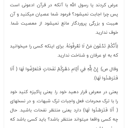
عرض کردند یا رسول الله با آنکه در قرآن ادعونی است
پس چرا اجابت نمی­شود؟ فرمود شما عصیان می­کنید و آن
هیبت و بزرگی پروردگار مانع نمی­شود از معصیت شما.
خوف ندارید.
لِأَنَّكُمْ تَدْعُونَ‏ مَنْ‏ لَا تَعْرِفُونَهُ‏. برای اینکه کسی را می­خوانید
که به او عرفان و شناخت ندارید.
وقال ص): إِنَّ لِلَّهِ فِي أَيَّامِ‏ دَهْرِكُمْ‏ نَفَحَاتٍ فَتَعَرَّضُوا لَهَا ( أَلَا
فَتَرَصَّدُوا لَهَا).
یعنی در معرض قرار دهید خود را. یعنی پاکیزه کنید خود
را با ترک محرمات فعل واجبات ترک شبهات. و در نسخه­ای
( أَلَا فَتَرَصَّدُوا لَهَا) دارد یعنی منتظر نفحات باشید. حال
چه کسی واقعا می­تواند منتظر باشد؟ باید کسی باشد که