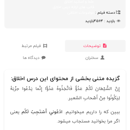
علما و اساتید اخلاق
قالب های ارائه درس اخلاق
دسته فیلم
موضوعات اخلاقی
بازدید
4564
بازدید
توضیحات
فیلم مرتبط
سخنران
دیدگاه ها
گزیده متنی بخشی از محتوای این درس اخلاق:
إِنَّ الشَّيْطانَ لَكُمْ عَدُوٌّ فَاتَّخِذُوهُ عَدُوًّا إِنَّما يَدْعُوا حِزْبَهُ
لِيَكُونُوا مِنْ أَصْحابِ السَّعير.
ببین که را داریم می­خوانیم.
ادْعُوني‏ أَسْتَجِبْ لَكُم‏
یعنی
اگر مرا بخوانید مستجاب می­شود.