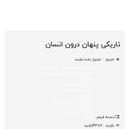
تاریکی پنهان درون انسان
امتیاز
امتیاز داده نشده
آیت الله محمد صادق حائری شیرازی
اخلاق و تربیت خلقی، شخصیتی
بخش دوم
تهذیب و تربیت نفس
علما و اساتید اخلاق
فیلم کامل
قالب های ارائه درس اخلاق
موانع تهذیب
موضوعات اخلاقی
دسته فیلم
ویدئو
بازدید
4387
بازدید