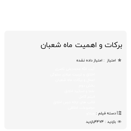
برکات و اهمیت ماه شعبان
امتیاز
امتیاز داده نشده
آیت الله محمدعلی ناصری
اخلاق و تربیت عبادی سلوکی
اعمال و برکات ماه شعبان
بخش دوم
علما و اساتید اخلاق
فیلم کامل
قالب های ارائه درس اخلاق
موضوعات اخلاقی
دسته فیلم
ویدئو
بازدید
4474
بازدید