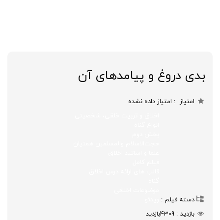
بدی دروغ و پیامدهای آن
امتیاز
امتیاز داده نشده
اخلاق و تربیت خلقی، شخصیتی
انواع گناه
بخش دوم
حجت‌الاسلام والمسلمین همتیان
علما و اساتید اخلاق
فیلم کامل
قالب های ارائه درس اخلاق
گناه
موضوعات اخلاقی
دسته فیلم
ویدئو
بازدید
4309
بازدید